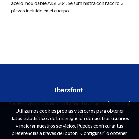
acero inoxidable AISI 304. Se suministra con racord 3
piezas incluído en el cuerpo.
Ibarsfont
Avd Hnas Núñez Gascó 13 12166-Los Ibarzos (Castellón)
Utilizamos cookies propias y terceros para obtener
Teléfonos:
964708608
-
651843427
-
607641221
datos estadísticos de la navegación de nuestros usuarios
y mejorar nuestros servicios. Puedes configurar tus
ibarsfont@apimagc.com
preferencias a través del botón “Configurar” o obtener